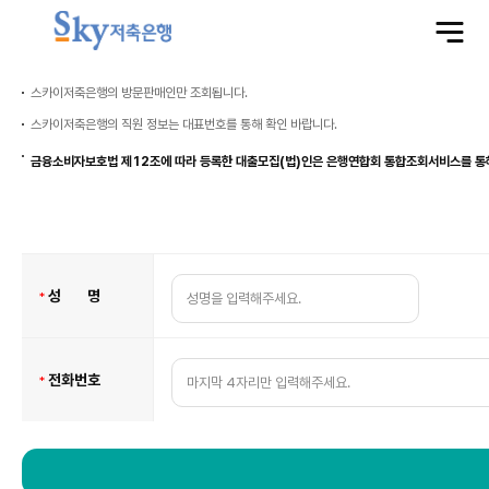
전
체
메
뉴
열
기
스카이저축은행의 방문판매인만 조회됩니다.
스카이저축은행의 직원 정보는 대표번호를 통해 확인 바랍니다.
금융소비자보호법 제12조에 따라 등록한 대출모집(법)인은 은행연합회 통합조회서비스를 통
방
문
판
필
매
성 명
*
인
수
직
원
정
보
필
전화번호
*
수