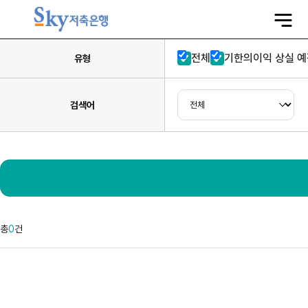
전
체
메
뉴
열
전체
기한의이익 상실 예
기
유형
검색어
총
0
건