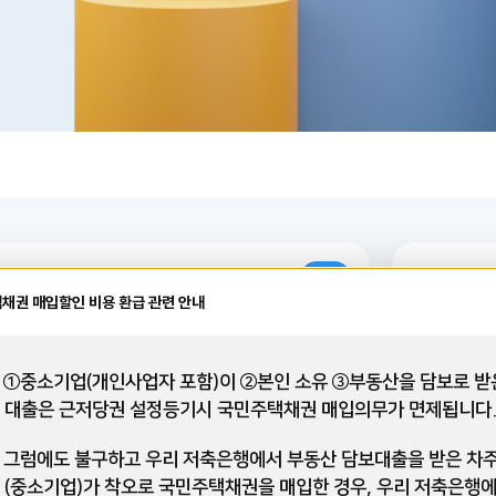
대출
담보대출(인터넷뱅킹)
e-정
채권 매입할인 비용 환급 관련 안내
 ①중소기업(개인사업자 포함)이 ②본인 소유 ③부동산을 담보로 받
금리
12개월~1
대출은 근저당권 설정등기시 국민주택채권 매입의무가 면제됩니다
.5%
3.8
연
 그럼에도 불구하고 우리 저축은행에서 부동산 담보대출을 받은 차
(중소기업)가 착오로 국민주택채권을 매입한 경우, 우리 저축은행