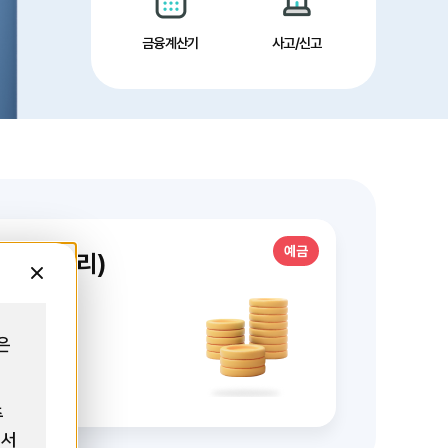
금융계산기
사고/신고
예금
기예금(단리)
닫
기
은
2개월
12개월~1
.
%
3.8
연
주
에서