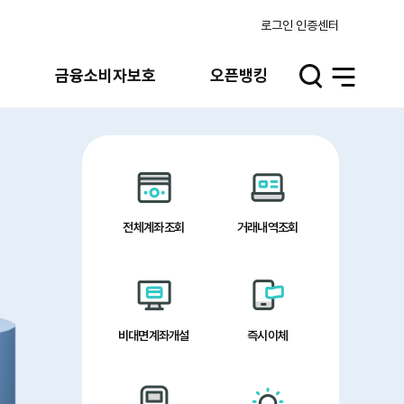
로그인
인증센터
실
금융소비자보호
오픈뱅킹
검
전
색
체
열
메
기
뉴
열
기
전체계좌조회
거래내역조회
비대면계좌개설
즉시이체