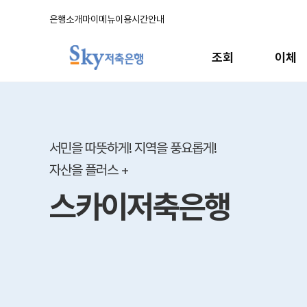
은행소개
마이메뉴
이용시간안내
주
메
조회
이체
뉴
메
인
배
너
서민을 따뜻하게! 지역을 풍요롭게!
자산을 플러스 +
스카이저축은행