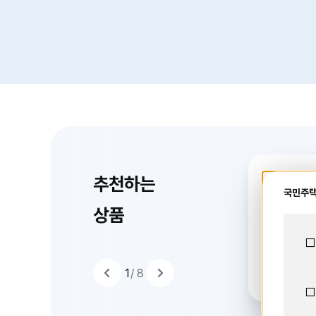
추천하는
예적금
국민주택
드
이
라
상품
슬
음
다
품
□
상
는
담보예적금
하
천
1
+ 연
추
1
/ 8
추
천
하
□
는
상
품