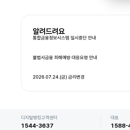
알려드려요
저축은행 직원 사칭 대출사기
통합금융정보시스템 일시중단 안내
를 주의하세요
보이스피싱이 의심되면 신고하세요
불법사금융 피해예방·대응요령 안내
2026.07.24.(금) 금리변경
고
디지털뱅킹고객센터
대표
객
1544-3637
1588-
센
터