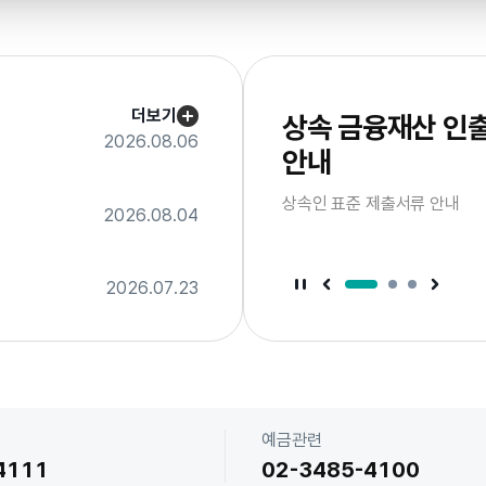
서
브
배
너
더보기
상속 금융재산 인
2026.08.06
안내
드
이
상속인 표준 제출서류 안내
라
2026.08.04
슬
음
다
너
배
브
서
2026.07.23
서
서
브
브
배
배
너
너
정
이
지
전
슬
라
이
드
예금관련
4111
02-3485-4100