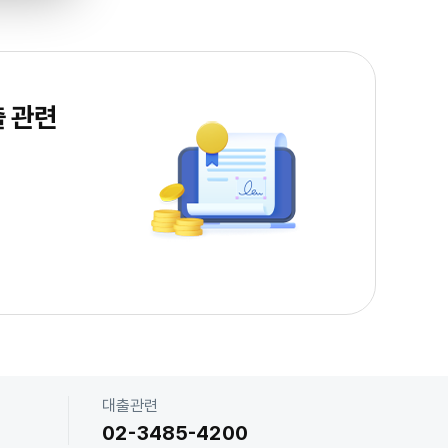
출 관련
금
금융소
대출관련
02-3485-4200