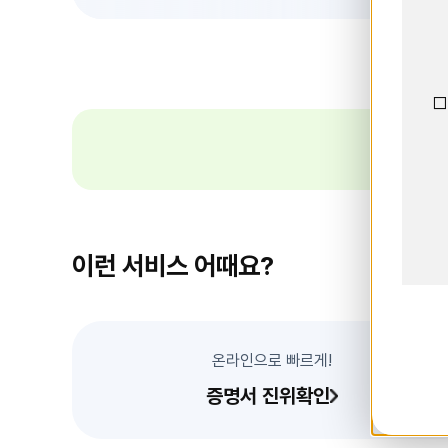
이
전
슬
라
이
드
□
띠
배
너
이런 서비스 어때요?
온라인으로 빠르게!
증명서 진위확인