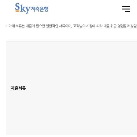
전
체
메
뉴
열
기
아래 서류는 대출에 필요한 일반적인 서류이며, 고객님의 사정에 따라 대출 취급 영업점과 상담 
대
출
신
청
준
비
서
류
표
이
며
제
출
서
류
제출서류
항
목
이
있
습
니
다.