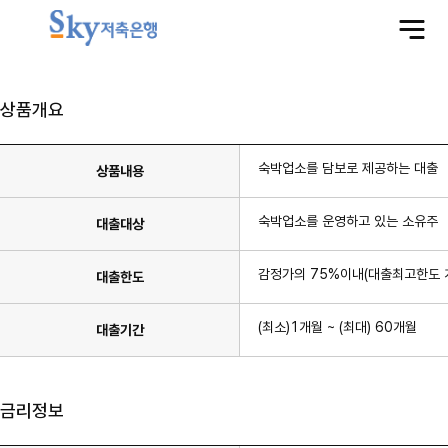
전
체
메
뉴
상품개요
숙박업소를 담보로 제공하는 대출
상품내용
숙박업소를 운영하고 있는 소유주
대출대상
감정가의 75%이내(대출최고한도 개
대출한도
(최소)1개월 ~ (최대) 60개월
대출기간
금리정보