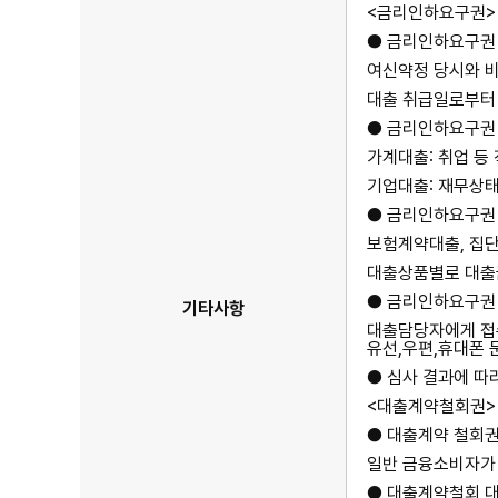
<금리인하요구권>
● 금리인하요구권
여신약정 당시와 
대출 취급일로부터 
● 금리인하요구권
가계대출: 취업 등
기업대출: 재무상태 
● 금리인하요구권 
보험계약대출, 집단
대출상품별로 대출
● 금리인하요구권 
기타사항
대출담당자에게 접
유선,우편,휴대폰 
● 심사 결과에 따
<대출계약철회권>
● 대출계약 철회
일반 금융소비자가 
● 대출계약철회 