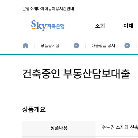
은행소개
마이메뉴
이용시간안내
주
메
조회
이체
뉴
현
현
재
재
홈
상품공시실
대출상품 공시
으
1
2
로
분
분
류
류
:
:
건축중인 부동산담보대출
상품개요
수도권 소재의 신축
상품내용