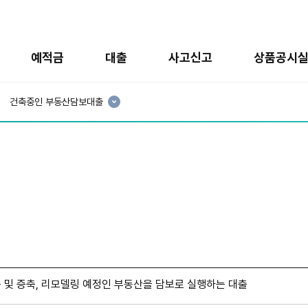
예적금
대출
사고신고
상품공시
현
재
건축중인 부동산담보대출
3
분
류
:
 및 증축, 리모델링 예정인 부동산을 담보로 실행하는 대출