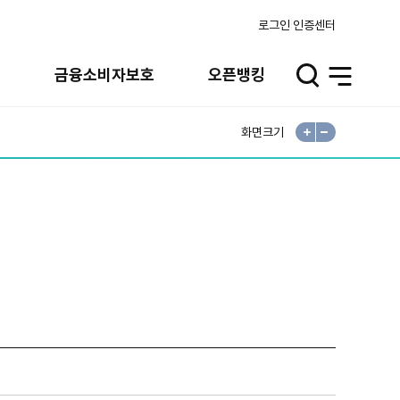
로그인
인증센터
실
금융소비자보호
오픈뱅킹
검
전
색
체
메
뉴
화면크기
확
축
대
소