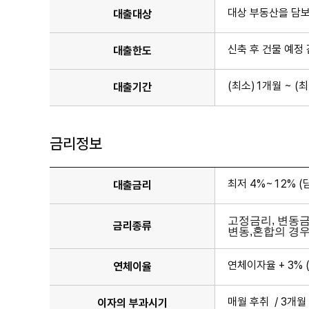
대상 부동산을 담
대출대상
신축 후 건물 예정
대출한도
(최소)1개월 ~ (
대출기간
금리정보
최저 4%~12% (담
대출금리
고정금리, 변동금
금리종류
변동,혼합의 경우
연체이자율 + 3% 
연체이율
매월 후취 / 3개월
이자의 부과시기