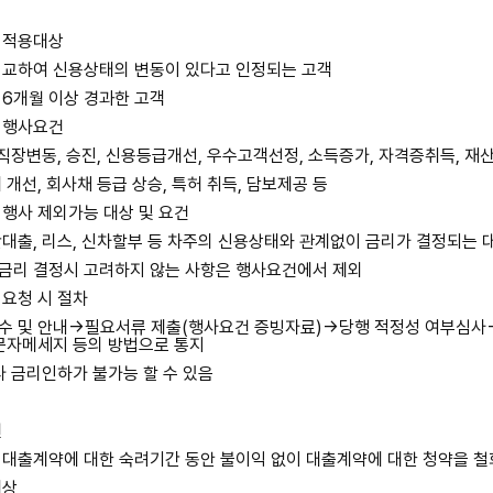
 적용대상
비교하여 신용상태의 변동이 있다고 인정되는 고객
6개월 이상 경과한 고객
 행사요건
 직장변동, 승진, 신용등급개선, 우수고객선정, 소득증가, 자격증취득, 재
개선, 회사채 등급 상승, 특허 취득, 담보제공 등
행사 제외가능 대상 및 요건
대출, 리스, 신차할부 등 차주의 신용상태와 관계없이 금리가 결정되는 
금리 결정시 고려하지 않는 사항은 행사요건에서 제외
요청 시 절차
수 및 안내→필요서류 제출(행사요건 증빙자료)→당행 적정성 여부심사
문자메세지 등의 방법으로 통지
라 금리인하가 불가능 할 수 있음
권
대출계약에 대한 숙려기간 동안 불이익 없이 대출계약에 대한 청약을 철
대상