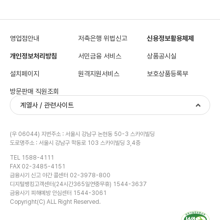
영업점안내
저축은행 위법신고
신용정보활용체제
개인정보처리방침
서민금융 서비스
상품공시실
설치페이지
원격지원서비스
보호상품등록부
방문판매 직원조회
계열사 / 관련사이트
(우 06044) 지번주소 : 서울시 강남구 논현동 50-3 스카이빌딩
도로명주소 : 서울시 강남구 학동로 103 스카이빌딩 3,4층
TEL 1588-4111
FAX 02-3485-4151
금융사기 신고 야간 콜센터 02-3978-800
디지털뱅킹고객센터(24시간365일연중무휴) 1544-3637
금융사기 피해예방 안심센터 1544-3061
Copyright(C) ALL Right Reserved.