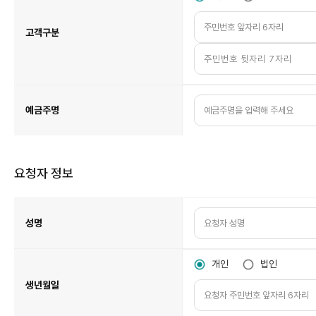
고객구분
예금주명
요청자 정보
요
청
자
정
성명
보
표
입
니
다.
개인
법인
생년월일