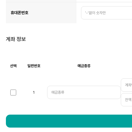
휴대폰번호
계좌 정보
선택
일련번호
예금종류
계
좌
정
보
표
1행
1
입
선
니
택
다.