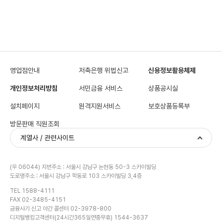
영업점안내
저축은행 위법신고
신용정보활용체제
개인정보처리방침
서민금융 서비스
상품공시실
설치페이지
원격지원서비스
보호상품등록부
방문판매 직원조회
계열사 / 관련사이트
(우 06044) 지번주소 : 서울시 강남구 논현동 50-3 스카이빌딩
도로명주소 : 서울시 강남구 학동로 103 스카이빌딩 3,4층
TEL 1588-4111
FAX 02-3485-4151
금융사기 신고 야간 콜센터 02-3978-800
디지털뱅킹고객센터(24시간365일연중무휴) 1544-3637