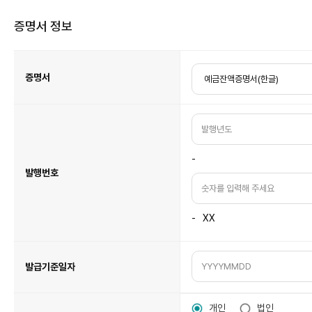
증명서 정보
증
명
서
정
증명서
보
표
입
니
다.
-
발행번호
-
XX
발급기준일자
개인
법인